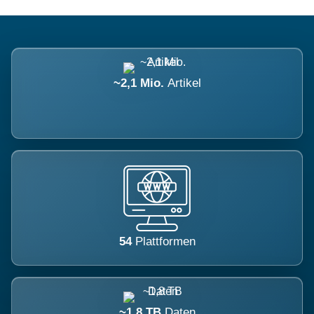
~2,1 Mio.
Artikel
54
Plattformen
~1,8 TB
Daten