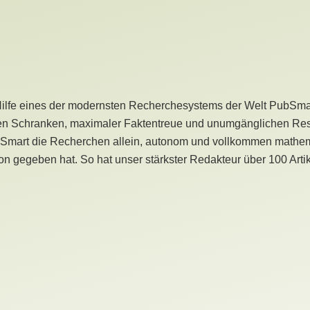
Hilfe eines der modernsten Recherchesystems der Welt PubSmart 
en Schranken, maximaler Faktentreue und unumgänglichen Restr
bSmart die Recherchen allein, autonom und vollkommen mathema
n gegeben hat. So hat unser stärkster Redakteur über 100 Arti