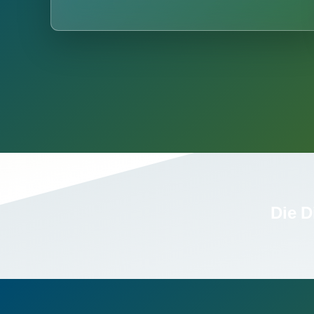
Die D