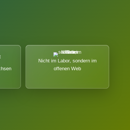
Nicht im Labor, sondern im
chsen
offenen Web