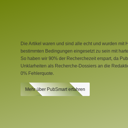
Die Artikel waren und sind alle echt und wurden mit 
bestimmten Bedingungen eingesetzt zu sein mit hart
So haben wir 90% der Recherchezeit erspart, da Pu
Unklarheiten als Recherche-Dossiers an die Redaktio
0% Fehlerquote.
Mehr über PubSmart erfahren