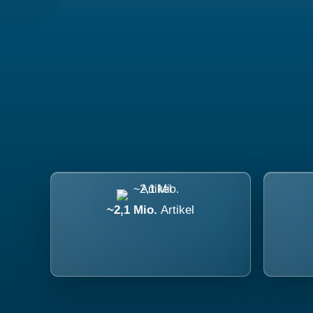
~2,1 Mio.
Artikel