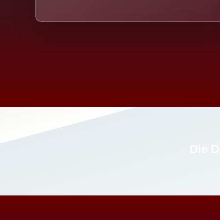
Die D