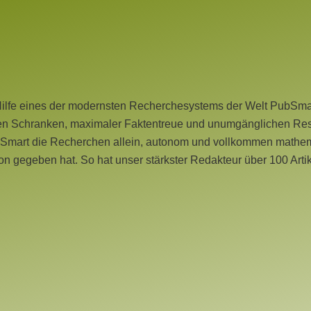
Hilfe eines der modernsten Recherchesystems der Welt PubSmart 
en Schranken, maximaler Faktentreue und unumgänglichen Restr
bSmart die Recherchen allein, autonom und vollkommen mathema
n gegeben hat. So hat unser stärkster Redakteur über 100 Arti