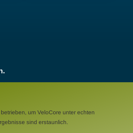
n.
betrieben, um VeloCore unter echten
gebnisse sind erstaunlich.