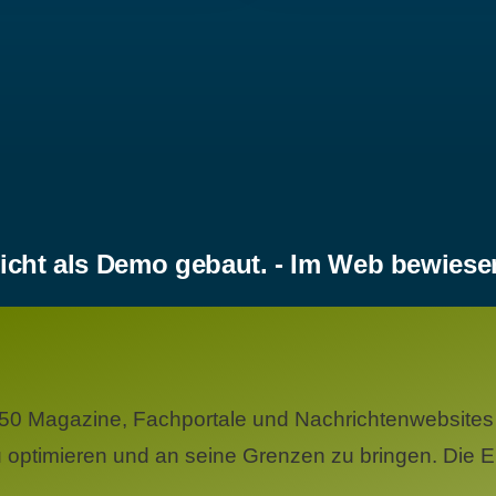
icht als Demo gebaut. - Im Web bewiese
50 Magazine, Fachportale und Nachrichtenwebsites 
 optimieren und an seine Grenzen zu bringen. Die Er