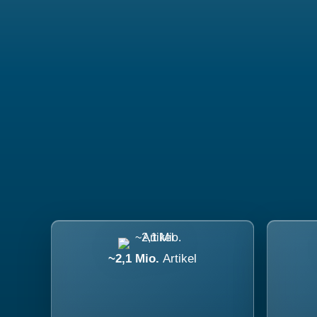
~2,1 Mio.
Artikel