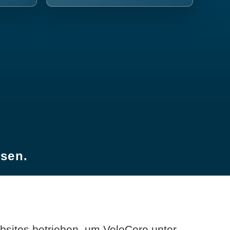
esen.
sites betrieben, um VeloCore unter