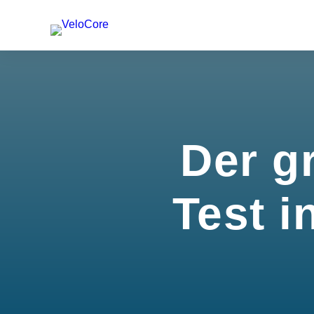
Der g
Test i