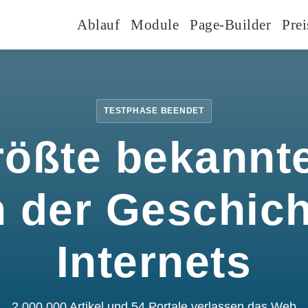
Ablauf
Module
Page-Builder
Prei
TESTPHASE BEENDET
rößte bekannte
n der Geschic
Internets
2.000.000 Artikel und 54 Portale verlassen das Web