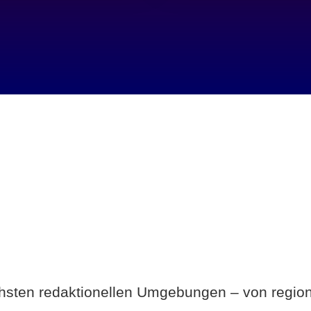
Breite statt Schönwetter-Test.
ichsten redaktionellen Umgebungen – von region