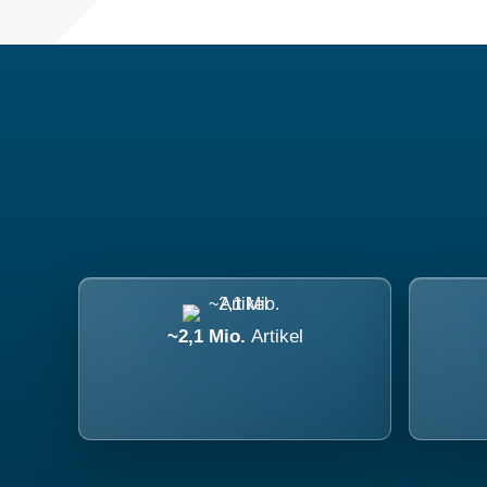
~2,1 Mio.
Artikel