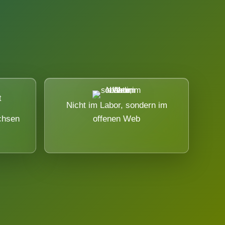
Nicht im Labor, sondern im
chsen
offenen Web