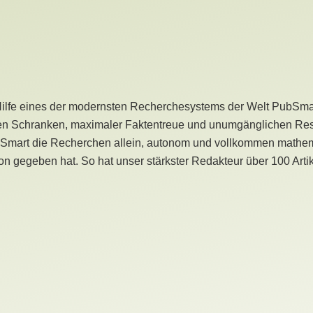
Hilfe eines der modernsten Recherchesystems der Welt PubSmart 
en Schranken, maximaler Faktentreue und unumgänglichen Restr
bSmart die Recherchen allein, autonom und vollkommen mathema
n gegeben hat. So hat unser stärkster Redakteur über 100 Arti