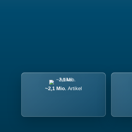
~2,1 Mio.
Artikel