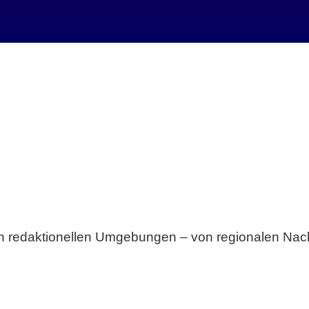
Breite statt Schönwetter-Test.
sten redaktionellen Umgebungen – von regionalen Nach