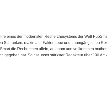
Hilfe eines der modernsten Recherchesystems der Welt PubSmart 
en Schranken, maximaler Faktentreue und unumgänglichen Restr
bSmart die Recherchen allein, autonom und vollkommen mathema
n gegeben hat. So hat unser stärkster Redakteur über 100 Arti