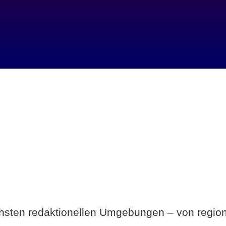
Breite statt Schönwetter-Test.
ichsten redaktionellen Umgebungen – von region