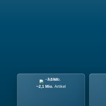
~2,1 Mio.
Artikel