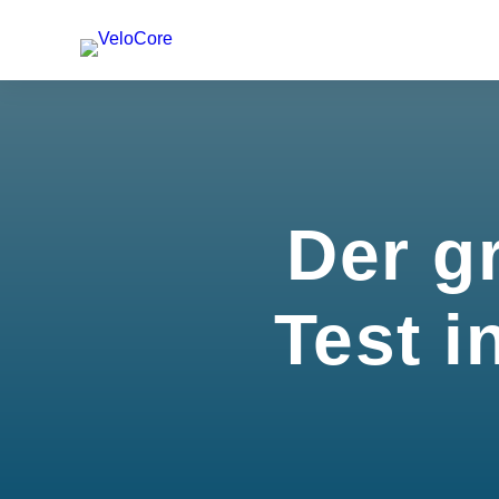
Der g
Test i