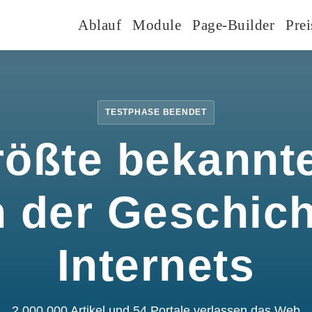
Ablauf
Module
Page-Builder
Prei
TESTPHASE BEENDET
rößte bekannte
n der Geschic
Internets
2.000.000 Artikel und 54 Portale verlassen das Web