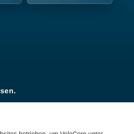
esen.
sites betrieben, um VeloCore unter