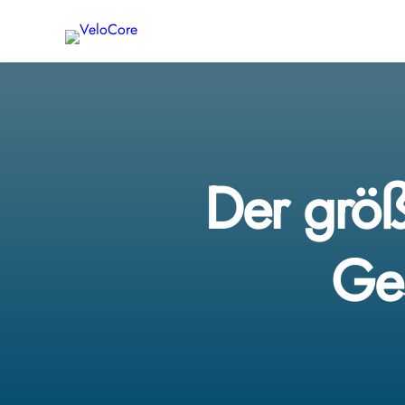
Der größ
Ges