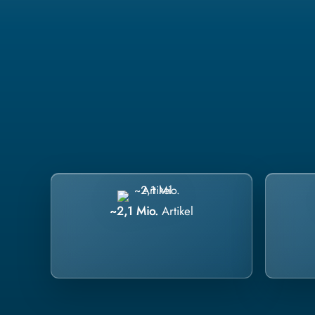
~2,1 Mio.
Artikel