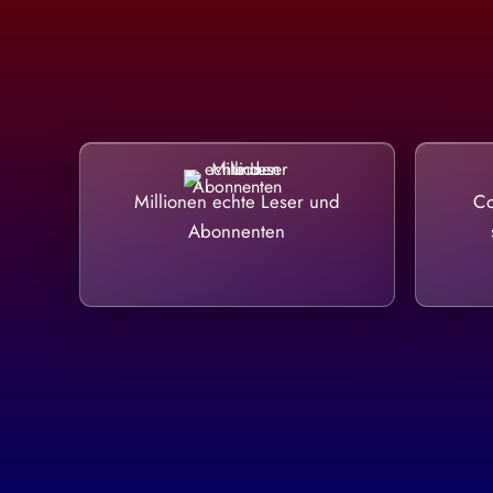
Millionen echte Leser und
Co
Abonnenten