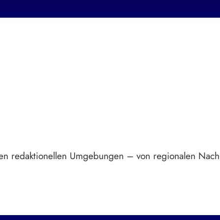
Breite statt Schönwetter-Test.
hsten redaktionellen Umgebungen – von regionalen Nachr