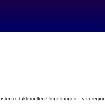
Breite statt Schönwetter-Test.
ichsten redaktionellen Umgebungen – von region