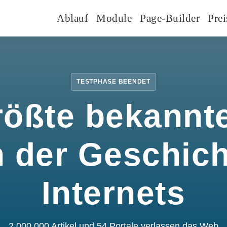
Ablauf
Module
Page-Builder
Prei
TESTPHASE BEENDET
rößte bekannte
n der Geschic
Internets
2.000.000 Artikel und 54 Portale verlassen das Web