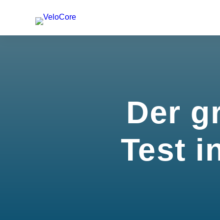
Der g
Test i