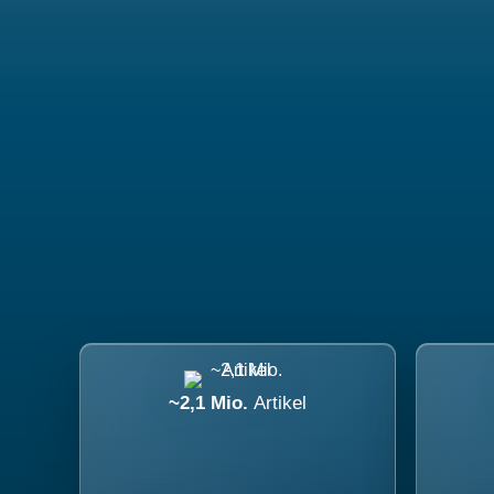
~2,1 Mio.
Artikel