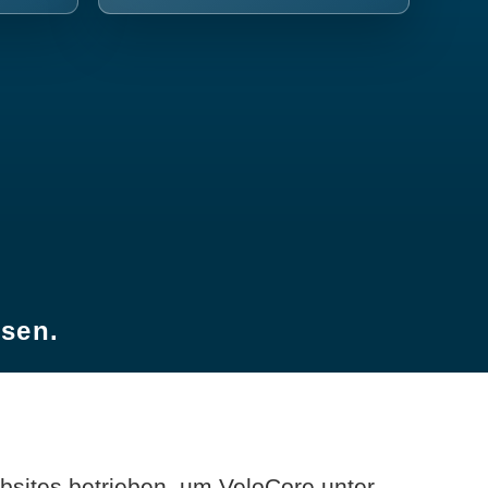
esen.
sites betrieben, um VeloCore unter