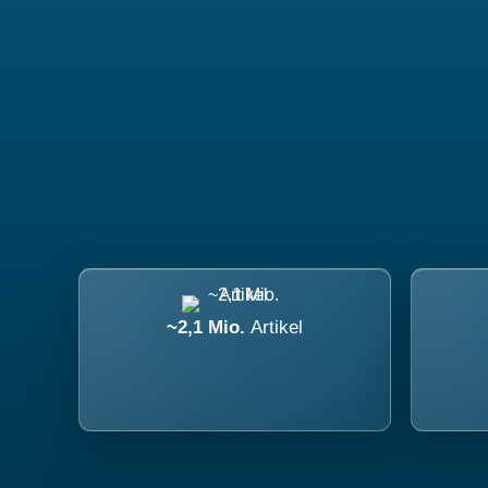
~2,1 Mio.
Artikel