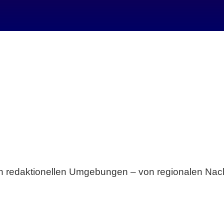
Breite statt Schönwetter-Test.
sten redaktionellen Umgebungen – von regionalen Nach