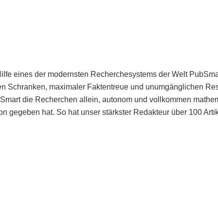
Hilfe eines der modernsten Recherchesystems der Welt PubSmart 
en Schranken, maximaler Faktentreue und unumgänglichen Restr
bSmart die Recherchen allein, autonom und vollkommen mathema
n gegeben hat. So hat unser stärkster Redakteur über 100 Arti