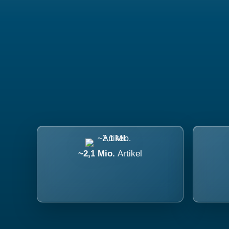
~2,1 Mio.
Artikel