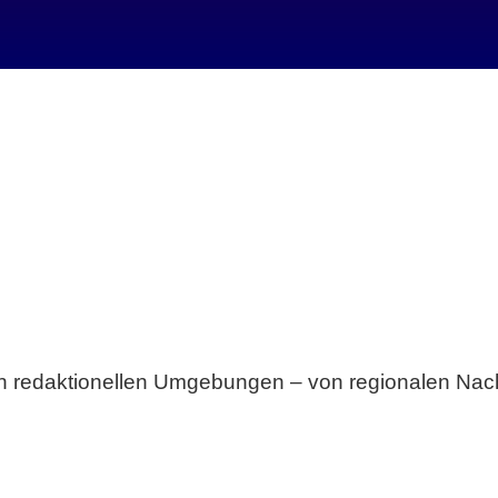
Breite statt Schönwetter-Test.
sten redaktionellen Umgebungen – von regionalen Nach