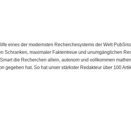
Hilfe eines der modernsten Recherchesystems der Welt PubSmart 
en Schranken, maximaler Faktentreue und unumgänglichen Restr
bSmart die Recherchen allein, autonom und vollkommen mathema
n gegeben hat. So hat unser stärkster Redakteur über 100 Arti