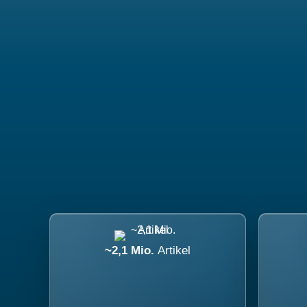
~2,1 Mio.
Artikel