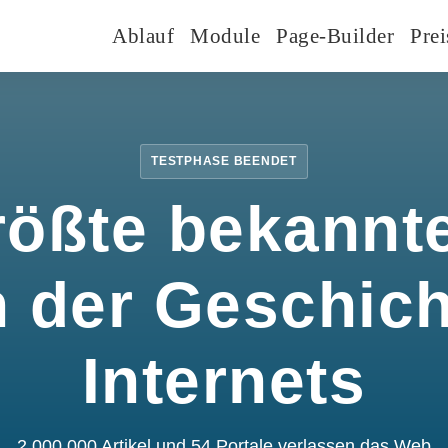
Ablauf
Module
Page-Builder
Prei
TESTPHASE BEENDET
rößte bekannte
n der Geschic
Internets
2.000.000 Artikel und 54 Portale verlassen das Web