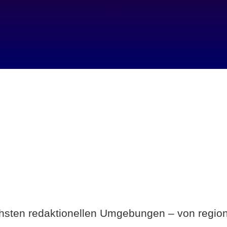
Breite statt Schönwetter-Test.
ichsten redaktionellen Umgebungen – von region