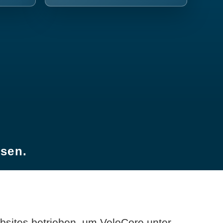
esen.
sites betrieben, um VeloCore unter