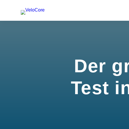
Der g
Test i