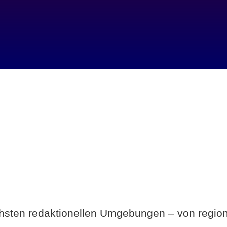
Breite statt Schönwetter-Test.
ichsten redaktionellen Umgebungen – von region