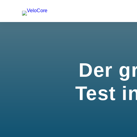
Der g
Test i