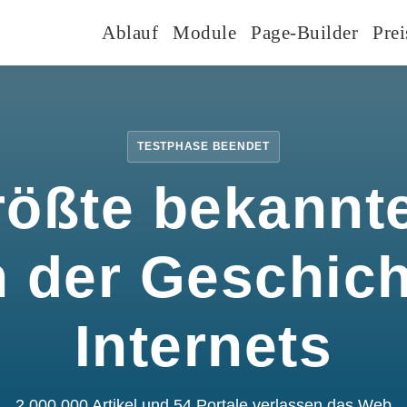
Ablauf
Module
Page-Builder
Prei
TESTPHASE BEENDET
rößte bekannte
n der Geschic
Internets
2.000.000 Artikel und 54 Portale verlassen das Web