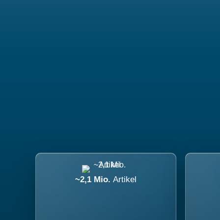
~2,1 Mio.
Artikel