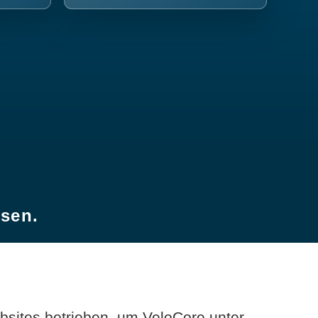
esen.
sites betrieben, um VeloCore unter