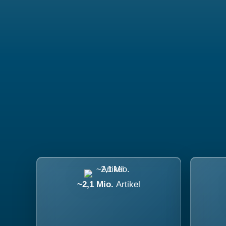
~2,1 Mio.
Artikel