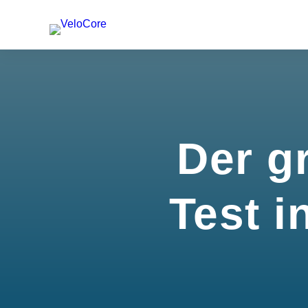
Der g
Test i