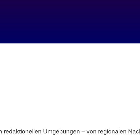
Breite statt Schönwetter-Test.
sten redaktionellen Umgebungen – von regionalen Nach