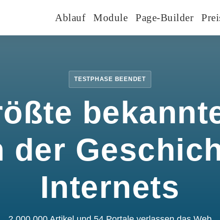
Ablauf
Module
Page-Builder
Prei
TESTPHASE BEENDET
rößte bekannte
n der Geschic
Internets
2.000.000 Artikel und 54 Portale verlassen das Web