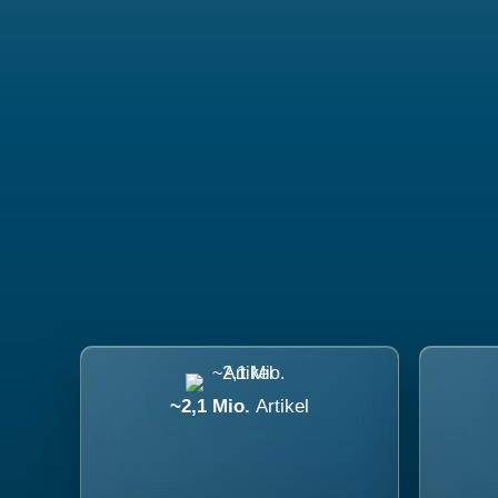
~2,1 Mio.
Artikel