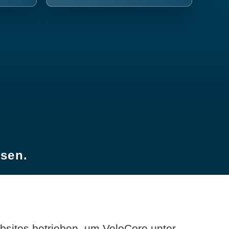
esen.
sites betrieben, um VeloCore unter