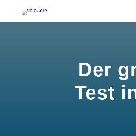
Der g
Test i