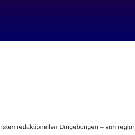
Breite statt Schönwetter-Test.
ichsten redaktionellen Umgebungen – von region