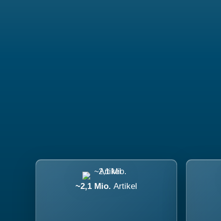
~2,1 Mio.
Artikel