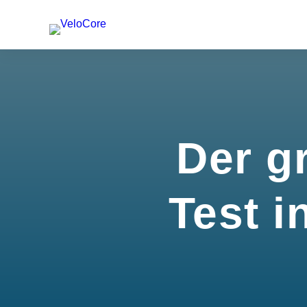
Der g
Test i