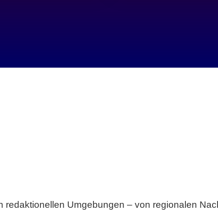
Breite statt Schönwetter-Test.
sten redaktionellen Umgebungen – von regionalen Nach