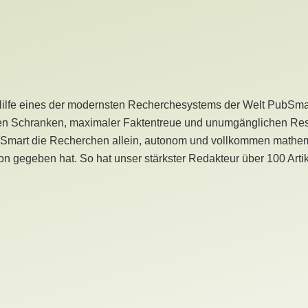
Hilfe eines der modernsten Recherchesystems der Welt PubSmart 
en Schranken, maximaler Faktentreue und unumgänglichen Restr
bSmart die Recherchen allein, autonom und vollkommen mathema
n gegeben hat. So hat unser stärkster Redakteur über 100 Arti