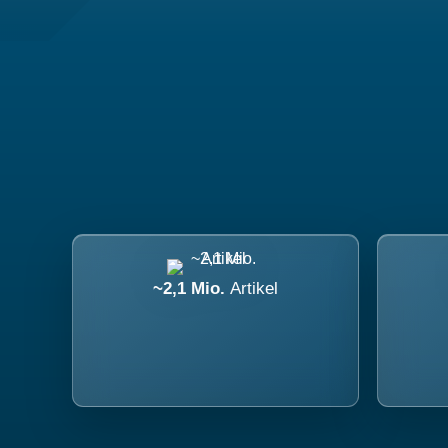
~2,1 Mio.
Artikel