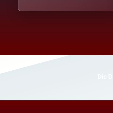
Die D