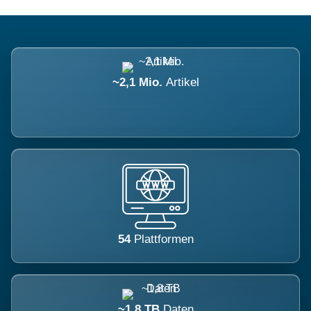
~2,1 Mio.
Artikel
54
Plattformen
~1,8 TB
Daten