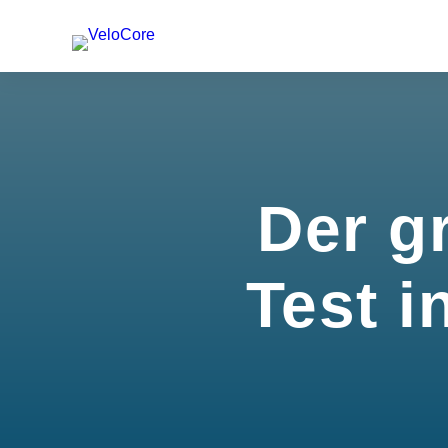
Der g
Test i