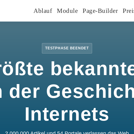
Ablauf
Module
Page-Builder
Prei
TESTPHASE BEENDET
rößte bekannte
n der Geschic
Internets
2.000.000 Artikel und 54 Portale verlassen das Web