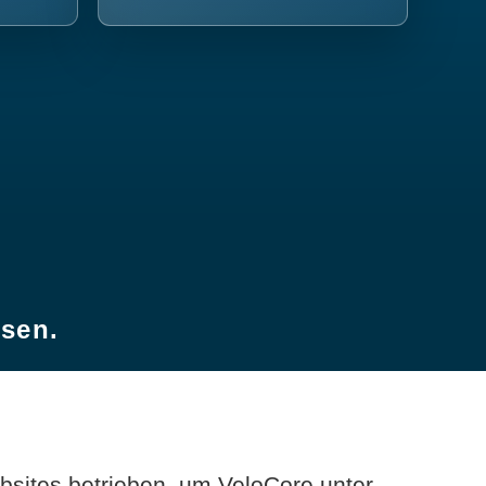
esen.
sites betrieben, um VeloCore unter