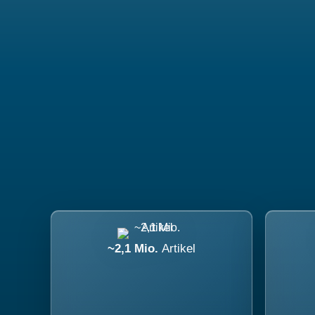
~2,1 Mio.
Artikel