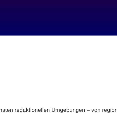
Breite statt Schönwetter-Test.
ichsten redaktionellen Umgebungen – von region