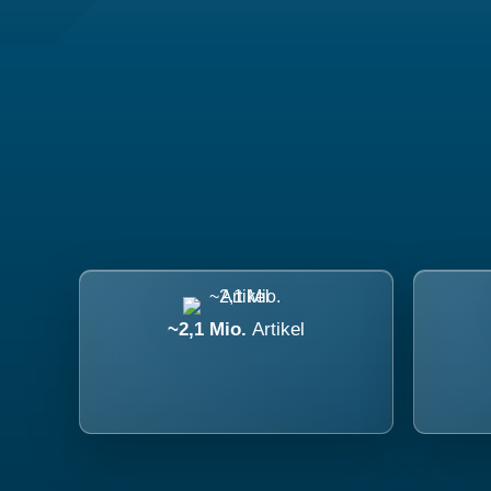
~2,1 Mio.
Artikel