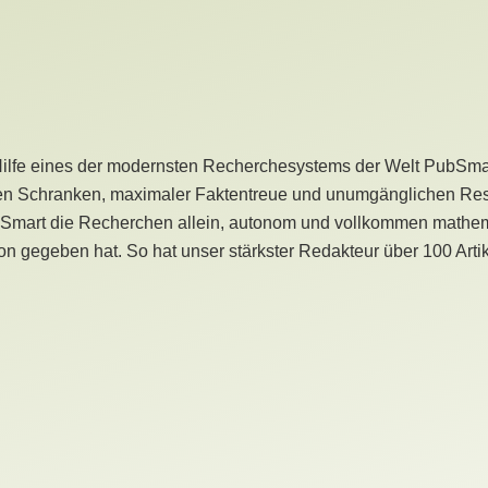
Hilfe eines der modernsten Recherchesystems der Welt PubSmart 
en Schranken, maximaler Faktentreue und unumgänglichen Restr
bSmart die Recherchen allein, autonom und vollkommen mathema
n gegeben hat. So hat unser stärkster Redakteur über 100 Arti