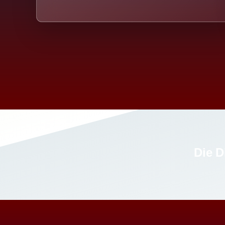
Die D