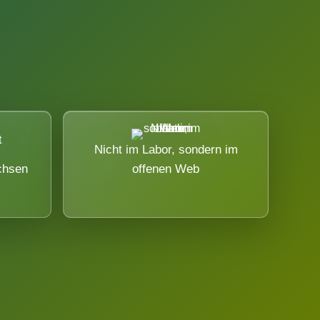
Nicht im Labor, sondern im
chsen
offenen Web