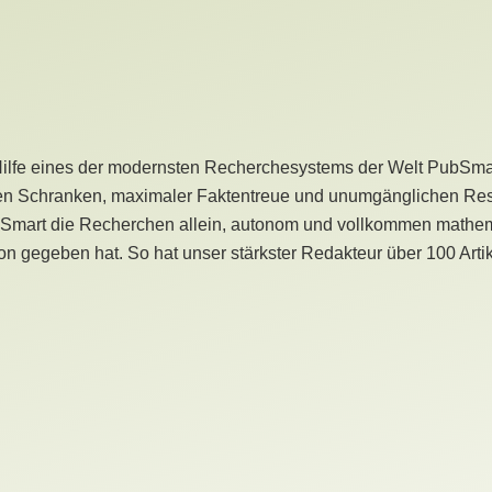
Hilfe eines der modernsten Recherchesystems der Welt PubSmart 
en Schranken, maximaler Faktentreue und unumgänglichen Restr
bSmart die Recherchen allein, autonom und vollkommen mathema
n gegeben hat. So hat unser stärkster Redakteur über 100 Arti