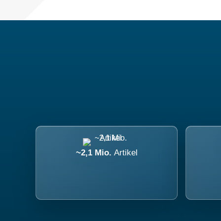
~2,1 Mio.
Artikel