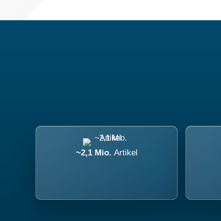
~2,1 Mio.
Artikel