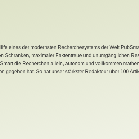
Hilfe eines der modernsten Recherchesystems der Welt PubSmart 
en Schranken, maximaler Faktentreue und unumgänglichen Restr
bSmart die Recherchen allein, autonom und vollkommen mathema
n gegeben hat. So hat unser stärkster Redakteur über 100 Arti