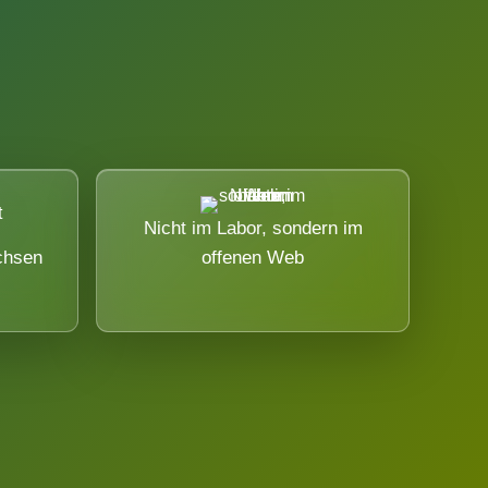
Nicht im Labor, sondern im
chsen
offenen Web