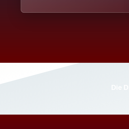
Die D