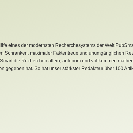
Hilfe eines der modernsten Recherchesystems der Welt PubSmart 
en Schranken, maximaler Faktentreue und unumgänglichen Restr
bSmart die Recherchen allein, autonom und vollkommen mathema
n gegeben hat. So hat unser stärkster Redakteur über 100 Arti