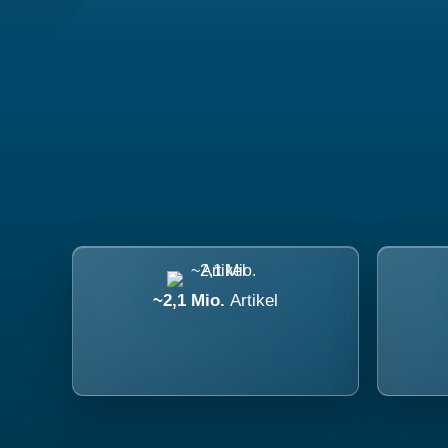
~2,1 Mio.
Artikel