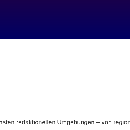
Breite statt Schönwetter-Test.
ichsten redaktionellen Umgebungen – von region