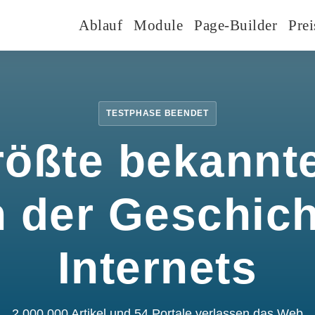
Ablauf
Module
Page-Builder
Prei
TESTPHASE BEENDET
rößte bekannte
n der Geschic
Internets
2.000.000 Artikel und 54 Portale verlassen das Web