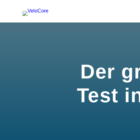
Der g
Test i