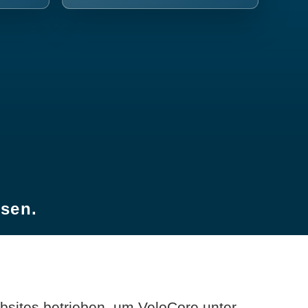
esen.
sites betrieben, um VeloCore unter