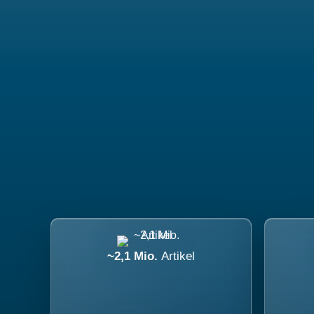
~2,1 Mio.
Artikel