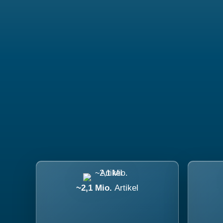
~2,1 Mio.
Artikel