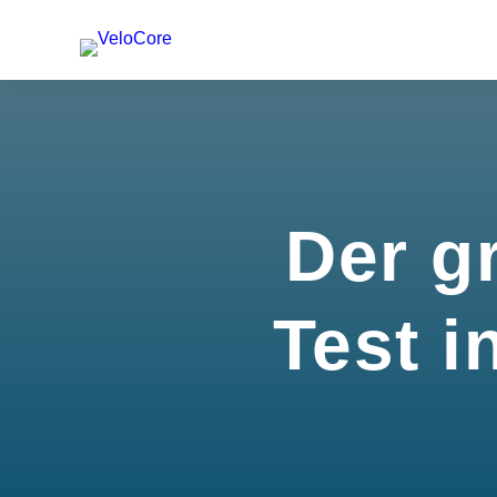
Der g
Test i