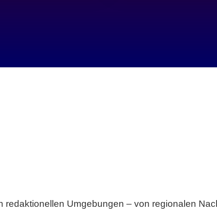
Breite statt Schönwetter-Test.
sten redaktionellen Umgebungen – von regionalen Nach