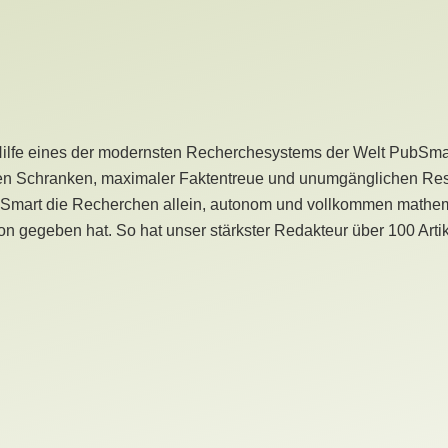
Hilfe eines der modernsten Recherchesystems der Welt PubSmart 
en Schranken, maximaler Faktentreue und unumgänglichen Restr
bSmart die Recherchen allein, autonom und vollkommen mathema
n gegeben hat. So hat unser stärkster Redakteur über 100 Arti