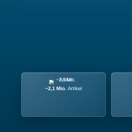
~2,1 Mio.
Artikel