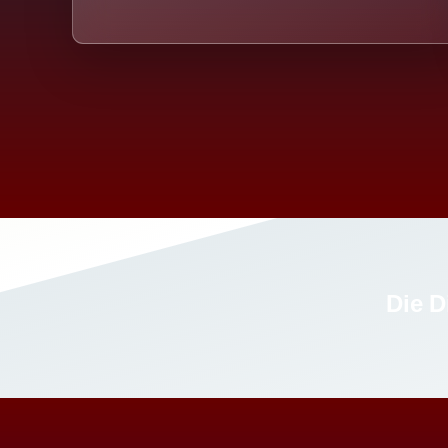
Die D