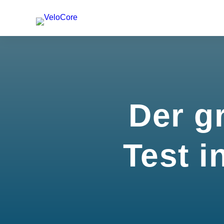
Der g
Test i