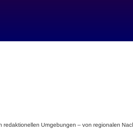
Breite statt Schönwetter-Test.
sten redaktionellen Umgebungen – von regionalen Nach