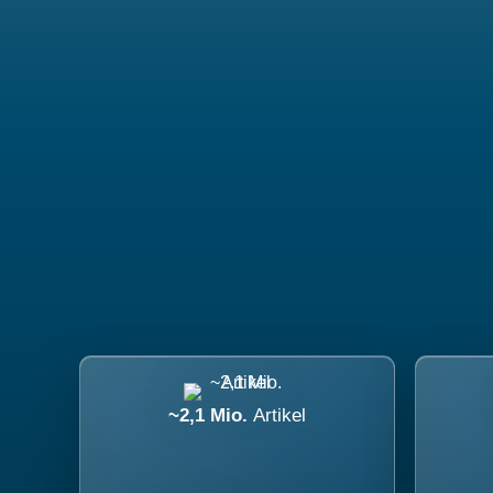
~2,1 Mio.
Artikel