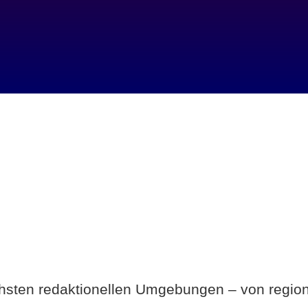
Breite statt Schönwetter-Test.
ichsten redaktionellen Umgebungen – von region