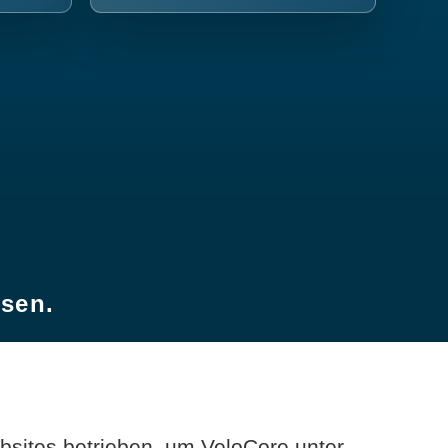
esen.
sites betrieben, um VeloCore unter