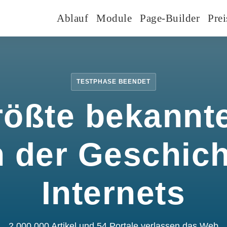
Ablauf
Module
Page-Builder
Prei
TESTPHASE BEENDET
rößte bekannte
n der Geschic
Internets
2.000.000 Artikel und 54 Portale verlassen das Web