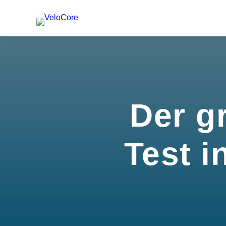
Der g
Test i