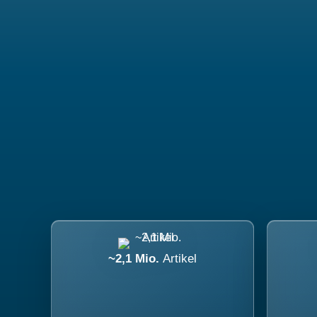
~2,1 Mio.
Artikel