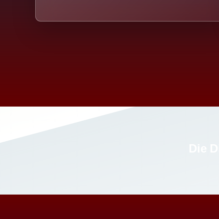
Die D