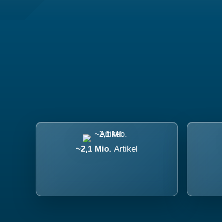
~2,1 Mio.
Artikel