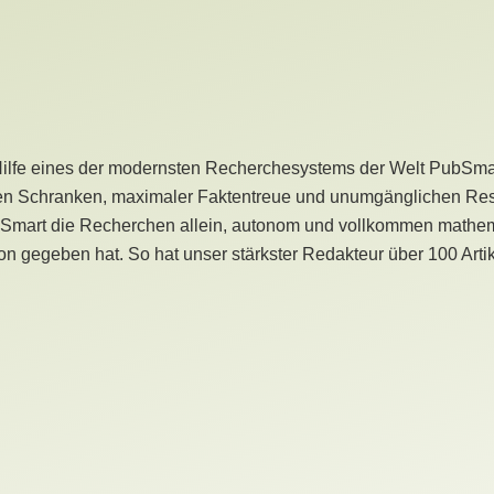
Hilfe eines der modernsten Recherchesystems der Welt PubSmart 
en Schranken, maximaler Faktentreue und unumgänglichen Restr
bSmart die Recherchen allein, autonom und vollkommen mathema
n gegeben hat. So hat unser stärkster Redakteur über 100 Arti