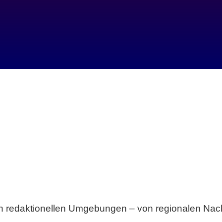
Breite statt Schönwetter-Test.
sten redaktionellen Umgebungen – von regionalen Nach