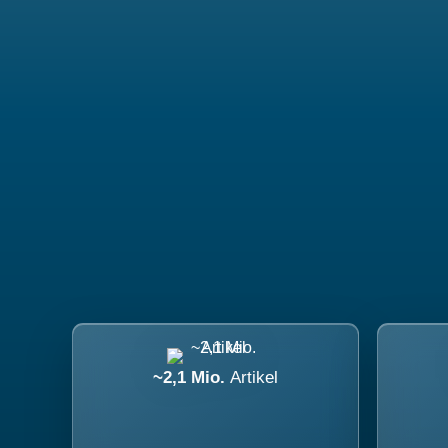
~2,1 Mio.
Artikel