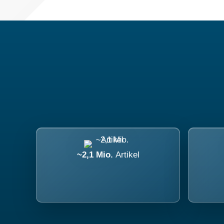
~2,1 Mio.
Artikel