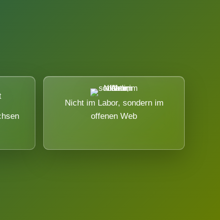
Nicht im Labor, sondern im
chsen
offenen Web