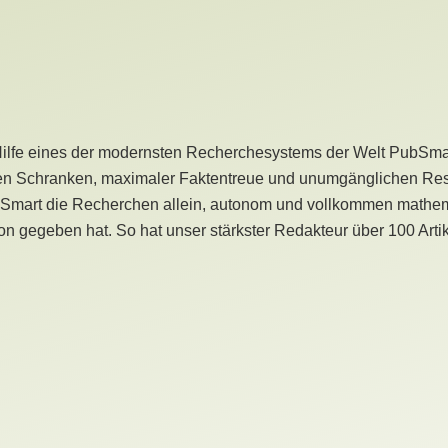
Hilfe eines der modernsten Recherchesystems der Welt PubSmart 
en Schranken, maximaler Faktentreue und unumgänglichen Restr
bSmart die Recherchen allein, autonom und vollkommen mathema
n gegeben hat. So hat unser stärkster Redakteur über 100 Arti