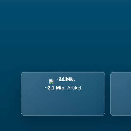
~2,1 Mio.
Artikel