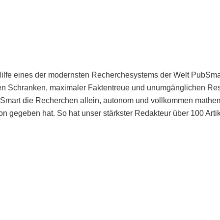
Hilfe eines der modernsten Recherchesystems der Welt PubSmart 
en Schranken, maximaler Faktentreue und unumgänglichen Restr
bSmart die Recherchen allein, autonom und vollkommen mathema
n gegeben hat. So hat unser stärkster Redakteur über 100 Arti