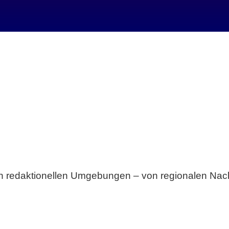
Breite statt Schönwetter-Test.
sten redaktionellen Umgebungen – von regionalen Nach