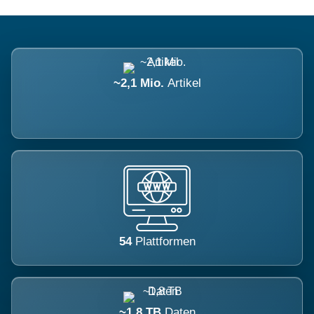
~2,1 Mio.
Artikel
54
Plattformen
~1,8 TB
Daten