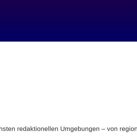
Breite statt Schönwetter-Test.
ichsten redaktionellen Umgebungen – von region