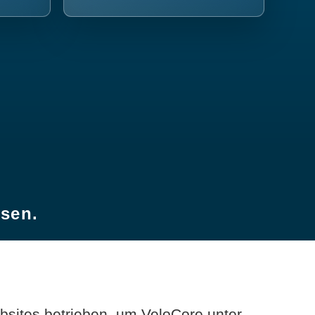
esen.
sites betrieben, um VeloCore unter