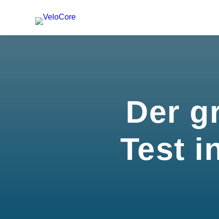
Der g
Test i