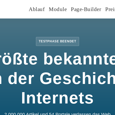
Ablauf
Module
Page-Builder
Prei
TESTPHASE BEENDET
rößte bekannte
n der Geschic
Internets
2.000.000 Artikel und 54 Portale verlassen das Web