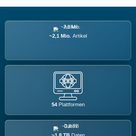
~2,1 Mio.
Artikel
54
Plattformen
~1,8 TB
Daten