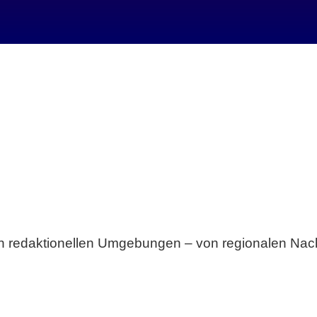
Breite statt Schönwetter-Test.
sten redaktionellen Umgebungen – von regionalen Nach