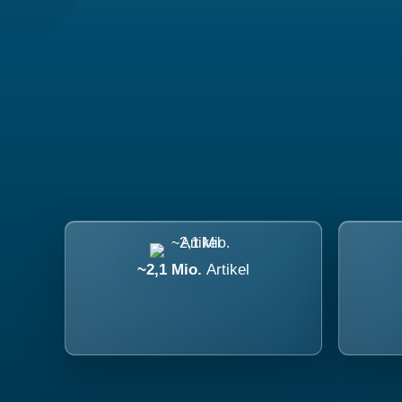
~2,1 Mio.
Artikel