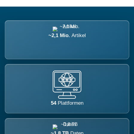
~2,1 Mio.
Artikel
54
Plattformen
~1,8 TB
Daten