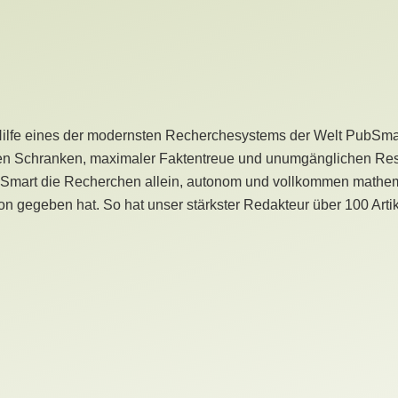
Hilfe eines der modernsten Recherchesystems der Welt PubSmart 
en Schranken, maximaler Faktentreue und unumgänglichen Restr
bSmart die Recherchen allein, autonom und vollkommen mathema
n gegeben hat. So hat unser stärkster Redakteur über 100 Arti