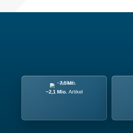
~2,1 Mio.
Artikel