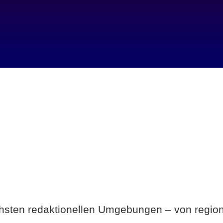
Breite statt Schönwetter-Test.
ichsten redaktionellen Umgebungen – von region