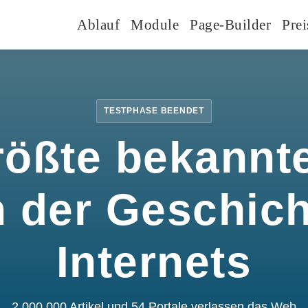
Ablauf
Module
Page-Builder
Prei
TESTPHASE BEENDET
rößte bekannte
n der Geschic
Internets
2.000.000 Artikel und 54 Portale verlassen das Web