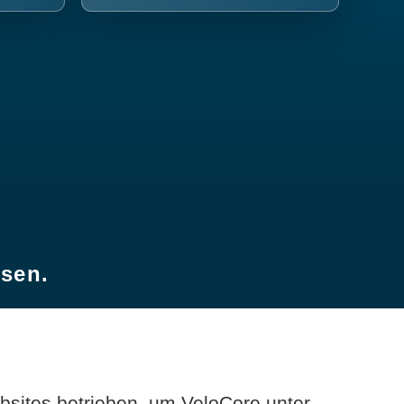
esen.
sites betrieben, um VeloCore unter