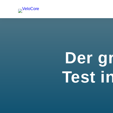
Der g
Test i