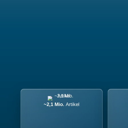
~2,1 Mio.
Artikel