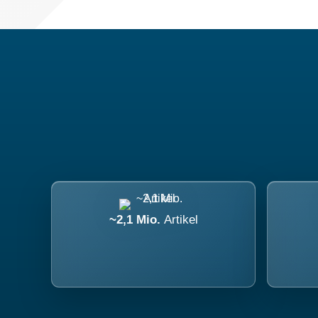
~2,1 Mio.
Artikel