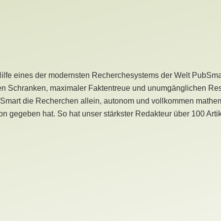
Hilfe eines der modernsten Recherchesystems der Welt PubSmart 
en Schranken, maximaler Faktentreue und unumgänglichen Restr
bSmart die Recherchen allein, autonom und vollkommen mathema
n gegeben hat. So hat unser stärkster Redakteur über 100 Arti