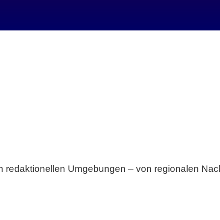
Breite statt Schönwetter-Test.
sten redaktionellen Umgebungen – von regionalen Nach