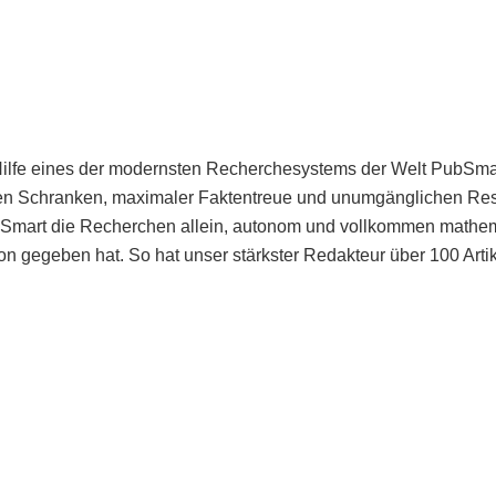
Hilfe eines der modernsten Recherchesystems der Welt PubSmart 
en Schranken, maximaler Faktentreue und unumgänglichen Restr
bSmart die Recherchen allein, autonom und vollkommen mathema
n gegeben hat. So hat unser stärkster Redakteur über 100 Arti