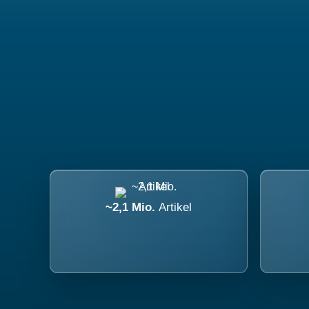
~2,1 Mio.
Artikel