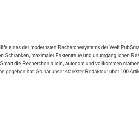
Hilfe eines der modernsten Recherchesystems der Welt PubSmart 
en Schranken, maximaler Faktentreue und unumgänglichen Restr
bSmart die Recherchen allein, autonom und vollkommen mathema
n gegeben hat. So hat unser stärkster Redakteur über 100 Arti