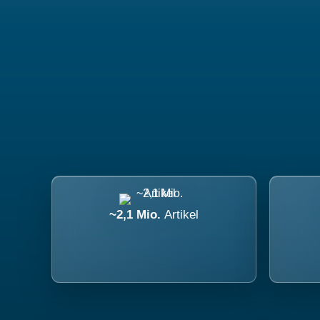
~2,1 Mio.
Artikel