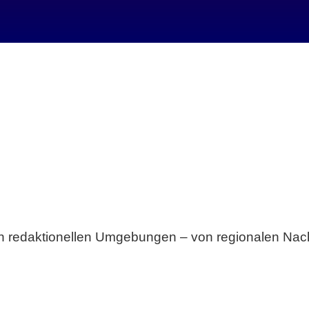
Breite statt Schönwetter-Test.
sten redaktionellen Umgebungen – von regionalen Nach