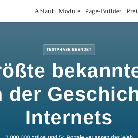
Ablauf
Module
Page-Builder
Prei
TESTPHASE BEENDET
rößte bekannte
n der Geschic
Internets
2.000.000 Artikel und 54 Portale verlassen das Web