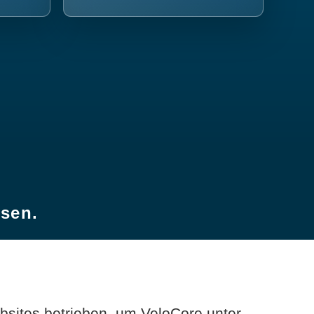
esen.
sites betrieben, um VeloCore unter