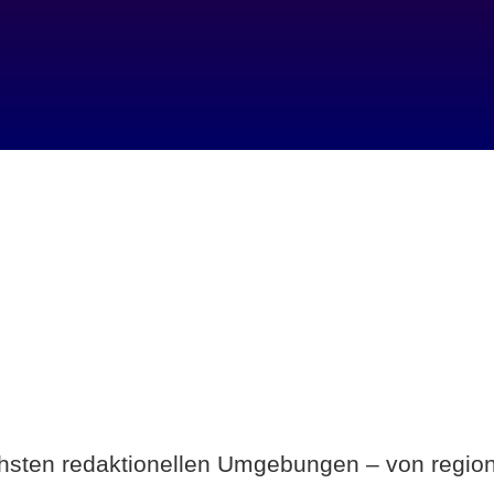
Breite statt Schönwetter-Test.
ichsten redaktionellen Umgebungen – von region