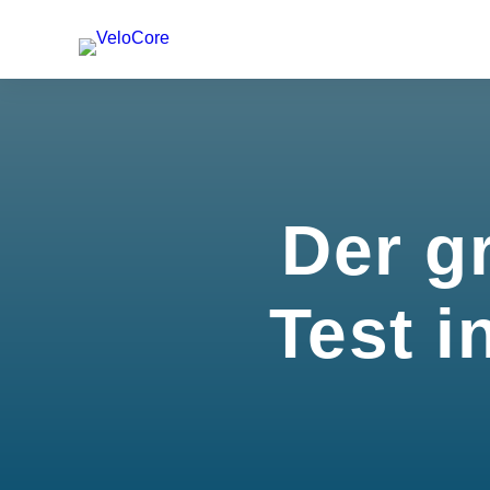
Der g
Test i