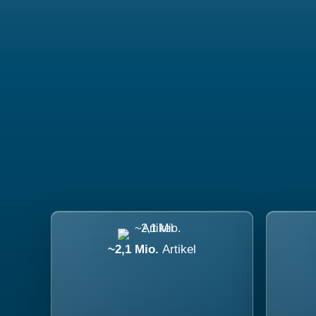
~2,1 Mio.
Artikel