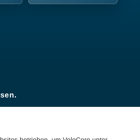
esen.
sites betrieben, um VeloCore unter