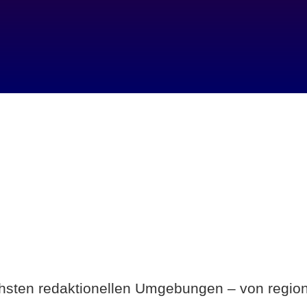
Breite statt Schönwetter-Test.
ichsten redaktionellen Umgebungen – von region