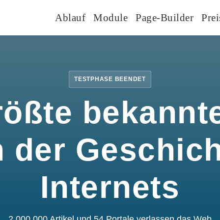
Ablauf
Module
Page-Builder
Prei
TESTPHASE BEENDET
rößte bekannte
n der Geschic
Internets
2.000.000 Artikel und 54 Portale verlassen das Web