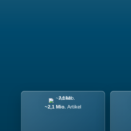
~2,1 Mio.
Artikel