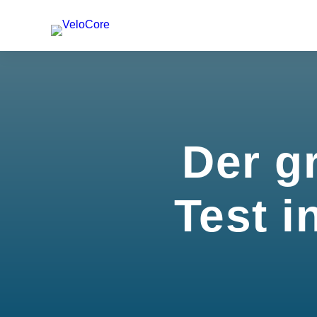
Der g
Test i