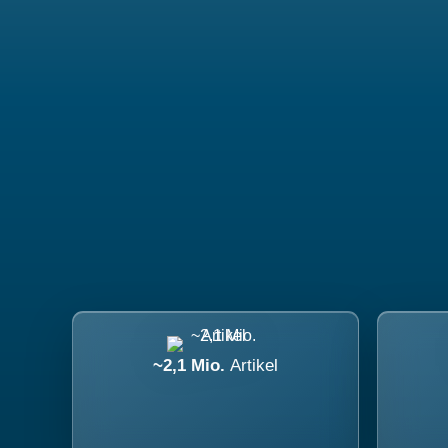
~2,1 Mio.
Artikel