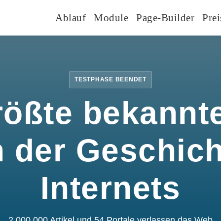
Ablauf
Module
Page-Builder
Prei
TESTPHASE BEENDET
rößte bekannte
n der Geschic
Internets
2.000.000 Artikel und 54 Portale verlassen das Web