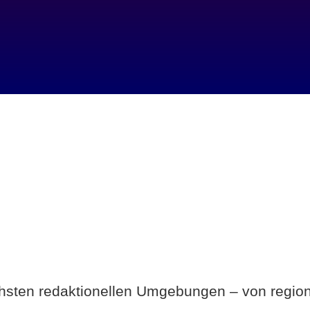
Breite statt Schönwetter-Test.
ichsten redaktionellen Umgebungen – von region