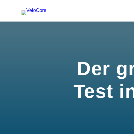
Der g
Test i