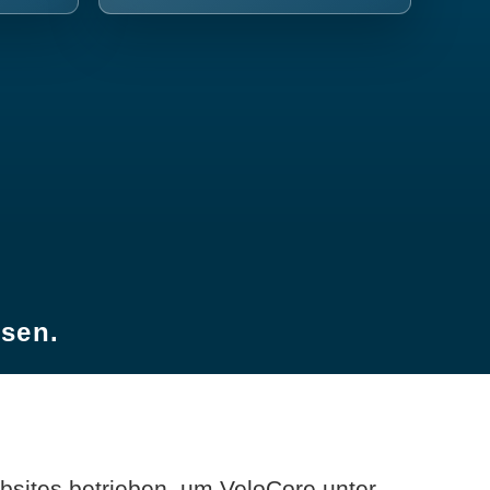
esen.
sites betrieben, um VeloCore unter