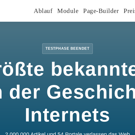
Ablauf
Module
Page-Builder
Prei
TESTPHASE BEENDET
rößte bekannte
n der Geschic
Internets
2.000.000 Artikel und 54 Portale verlassen das Web