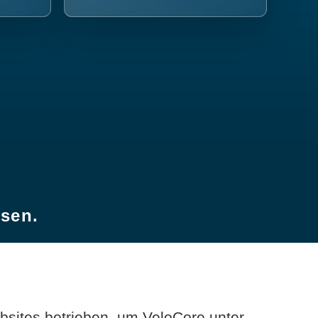
esen.
sites betrieben, um VeloCore unter