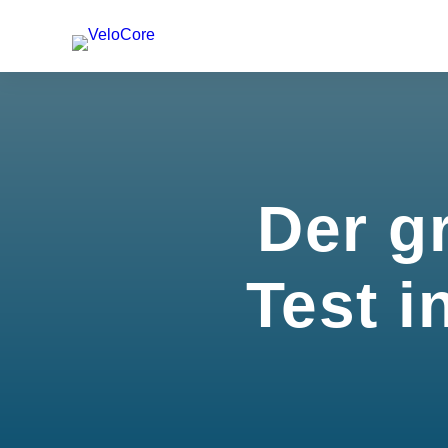
Der g
Test i