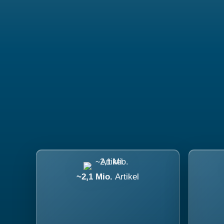
~2,1 Mio.
Artikel