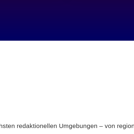
Breite statt Schönwetter-Test.
ichsten redaktionellen Umgebungen – von region