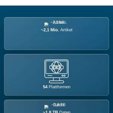
~2,1 Mio.
Artikel
54
Plattformen
~1,8 TB
Daten