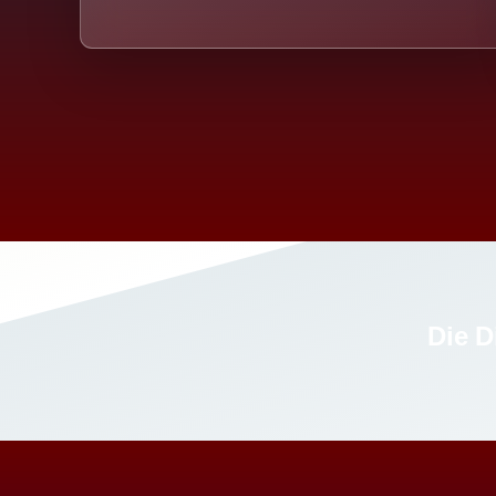
Die D