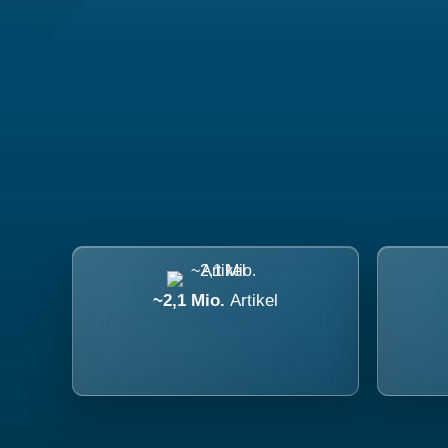
~2,1 Mio.
Artikel