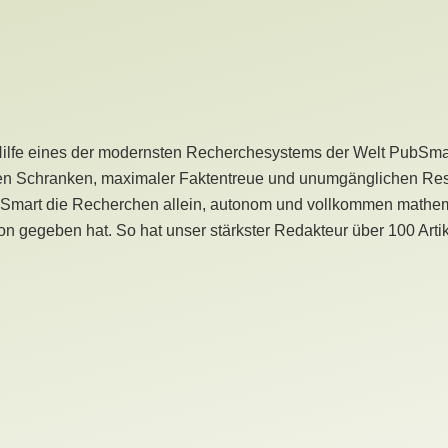
Hilfe eines der modernsten Recherchesystems der Welt PubSmart 
en Schranken, maximaler Faktentreue und unumgänglichen Restr
bSmart die Recherchen allein, autonom und vollkommen mathema
n gegeben hat. So hat unser stärkster Redakteur über 100 Arti