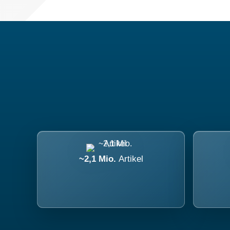
~2,1 Mio.
Artikel