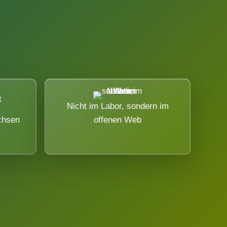
Nicht im Labor, sondern im
chsen
offenen Web