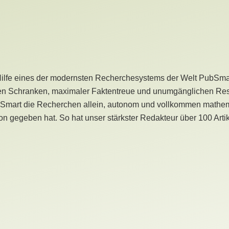
Hilfe eines der modernsten Recherchesystems der Welt PubSmart 
en Schranken, maximaler Faktentreue und unumgänglichen Restr
bSmart die Recherchen allein, autonom und vollkommen mathema
n gegeben hat. So hat unser stärkster Redakteur über 100 Arti