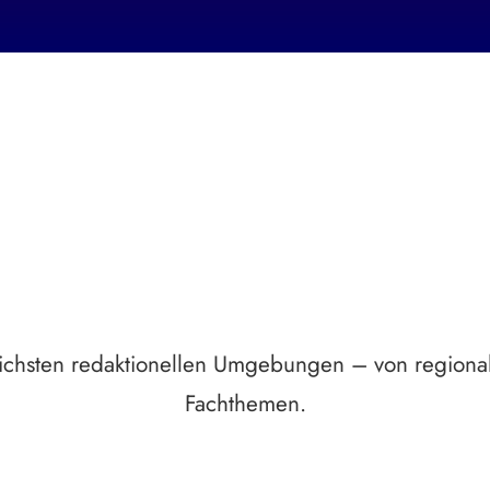
Breite statt Schönwetter-Test.
dlichsten redaktionellen Umgebungen – von regional
Fachthemen.