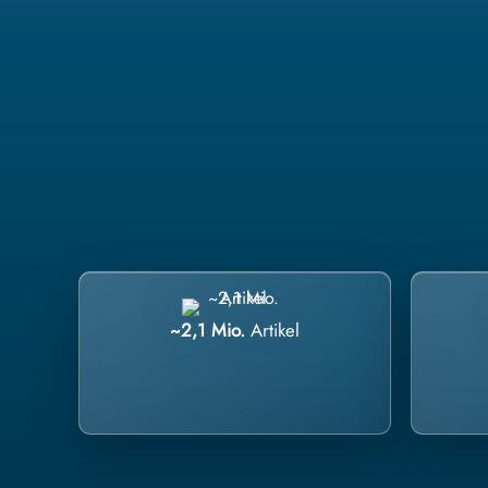
~2,1 Mio.
Artikel