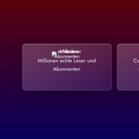
Millionen echte Leser und
Co
Abonnenten